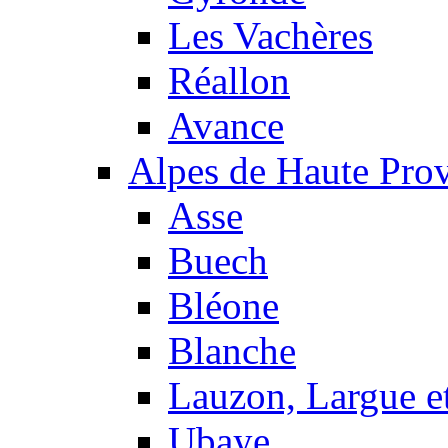
Les Vachères
Réallon
Avance
Alpes de Haute Pro
Asse
Buech
Bléone
Blanche
Lauzon, Largue et
Ubaye