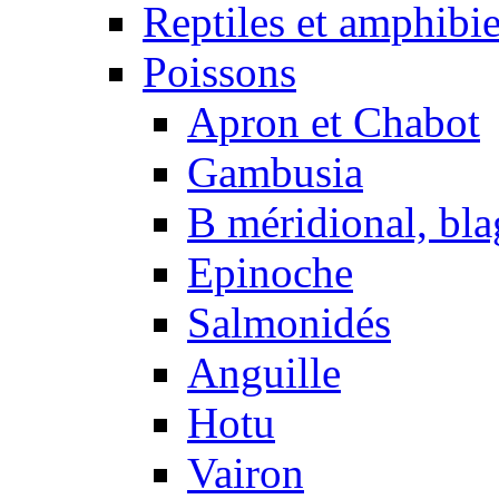
Reptiles et amphibi
Poissons
Apron et Chabot
Gambusia
B méridional, bla
Epinoche
Salmonidés
Anguille
Hotu
Vairon