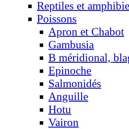
Reptiles et amphibi
Poissons
Apron et Chabot
Gambusia
B méridional, bla
Epinoche
Salmonidés
Anguille
Hotu
Vairon