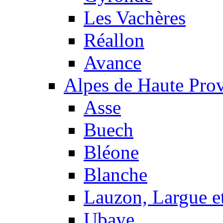
Les Vachères
Réallon
Avance
Alpes de Haute Pro
Asse
Buech
Bléone
Blanche
Lauzon, Largue et
Ubaye