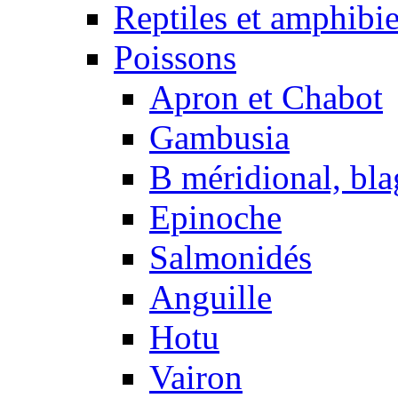
Reptiles et amphibi
Poissons
Apron et Chabot
Gambusia
B méridional, bla
Epinoche
Salmonidés
Anguille
Hotu
Vairon