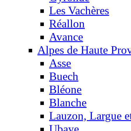
Les Vachères
Réallon
Avance
Alpes de Haute Pro
Asse
Buech
Bléone
Blanche
Lauzon, Largue et
Ubaye