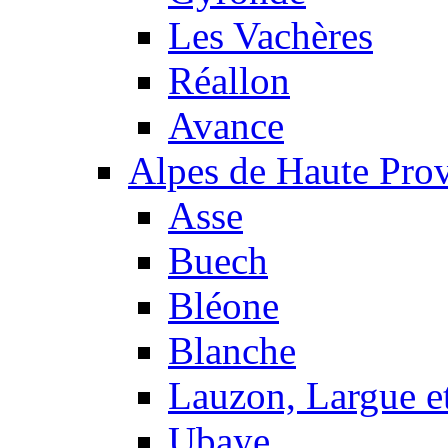
Les Vachères
Réallon
Avance
Alpes de Haute Pro
Asse
Buech
Bléone
Blanche
Lauzon, Largue et
Ubaye