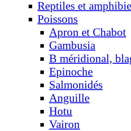
Reptiles et amphibi
Poissons
Apron et Chabot
Gambusia
B méridional, bla
Epinoche
Salmonidés
Anguille
Hotu
Vairon