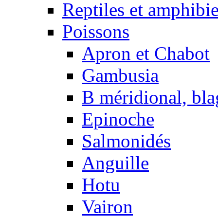
Reptiles et amphibi
Poissons
Apron et Chabot
Gambusia
B méridional, bla
Epinoche
Salmonidés
Anguille
Hotu
Vairon