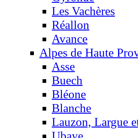
Les Vachères
Réallon
Avance
Alpes de Haute Pro
Asse
Buech
Bléone
Blanche
Lauzon, Largue et
Ubaye