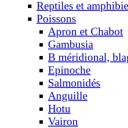
Reptiles et amphibi
Poissons
Apron et Chabot
Gambusia
B méridional, bla
Epinoche
Salmonidés
Anguille
Hotu
Vairon