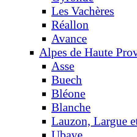
Les Vachères
Réallon
Avance
Alpes de Haute Pro
Asse
Buech
Bléone
Blanche
Lauzon, Largue et
Ubaye