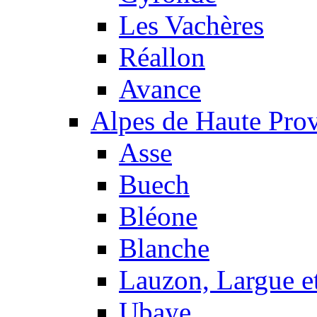
Les Vachères
Réallon
Avance
Alpes de Haute Pro
Asse
Buech
Bléone
Blanche
Lauzon, Largue et
Ubaye