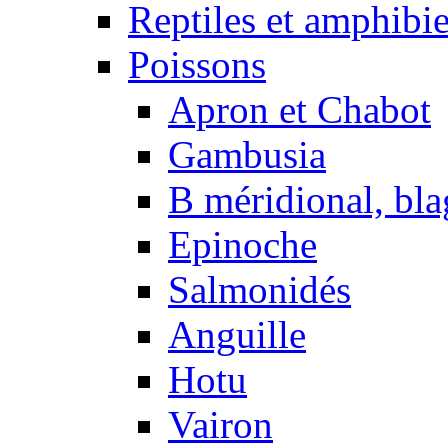
Reptiles et amphibi
Poissons
Apron et Chabot
Gambusia
B méridional, bla
Epinoche
Salmonidés
Anguille
Hotu
Vairon