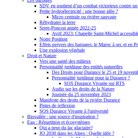
Les barrages
SDV en soutient d’un combat victorieux contre un
Petite hydroélectricité : une bonne idée ?
Micro centrale ou rivière sauvage
Réhydrater la terre
Serre-Ponçon année 2022-25
Avril 2023: Chapelle Saint-Michel accessibl
Notre Position
Effets pervers des barrages: le Maroc à sec et en P
Une explosion végétale
Droit et Nature
Vers une santé des milieux
Personnalité juridique des entités naturelles
Des Droits pour Durance le 25 et 19 novem
Personnalité juridique pour la Durance ?
SOS Durance Vivante sur RTS
Audio sur les droits de la Nature
Journée du 25 novembre 2023
Manifeste des droits de la rivière Durance
Pistes de reflexion
SOS Durance Vivante à l'université
Biovallée : une source d'inspiration ?
Eau : Répartition et écosystèmes
Qui a peur du lac glaciaire?
JO 2030 dans les Alpes : Quelle idée ?