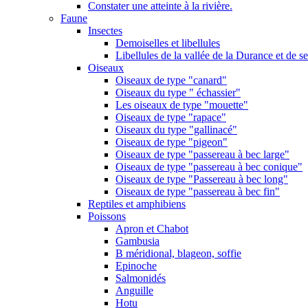
Constater une atteinte à la rivière.
Faune
Insectes
Demoiselles et libellules
Libellules de la vallée de la Durance et de s
Oiseaux
Oiseaux de type "canard"
Oiseaux du type " échassier"
Les oiseaux de type "mouette"
Oiseaux de type "rapace"
Oiseaux du type "gallinacé"
Oiseaux de type "pigeon"
Oiseaux de type "passereau à bec large"
Oiseaux de type "passereau à bec conique"
Oiseaux de type "Passereau à bec long"
Oiseaux de type "passereau à bec fin"
Reptiles et amphibiens
Poissons
Apron et Chabot
Gambusia
B méridional, blageon, soffie
Epinoche
Salmonidés
Anguille
Hotu