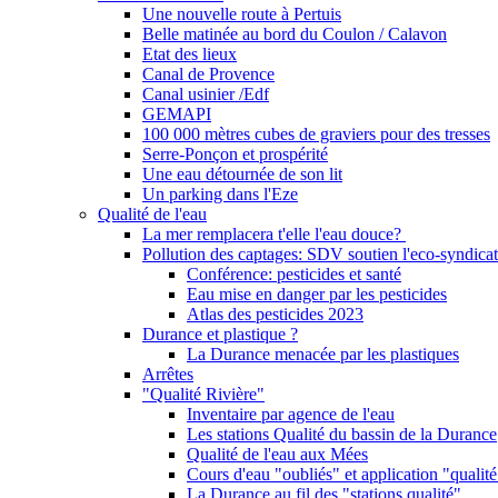
Une nouvelle route à Pertuis
Belle matinée au bord du Coulon / Calavon
Etat des lieux
Canal de Provence
Canal usinier /Edf
GEMAPI
100 000 mètres cubes de graviers pour des tresses
Serre-Ponçon et prospérité
Une eau détournée de son lit
Un parking dans l'Eze
Qualité de l'eau
La mer remplacera t'elle l'eau douce?
Pollution des captages: SDV soutien l'eco-syndicat
Conférence: pesticides et santé
Eau mise en danger par les pesticides
Atlas des pesticides 2023
Durance et plastique ?
La Durance menacée par les plastiques
Arrêtes
"Qualité Rivière"
Inventaire par agence de l'eau
Les stations Qualité du bassin de la Durance
Qualité de l'eau aux Mées
Cours d'eau "oubliés" et application "qualité
La Durance au fil des "stations qualité"