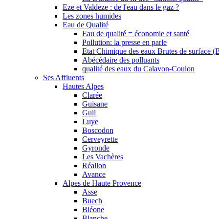
Eze et Valdeze : de l'eau dans le gaz ?
Les zones humides
Eau de Qualité
Eau de qualité = économie et santé
Pollution: la presse en parle
Etat Chimique des eaux Brutes de surface (
Abécédaire des polluants
qualité des eaux du Calavon-Coulon
Ses Affluents
Hautes Alpes
Clarée
Guisane
Guil
Luye
Boscodon
Cerveyrette
Gyronde
Les Vachères
Réallon
Avance
Alpes de Haute Provence
Asse
Buech
Bléone
Blanche