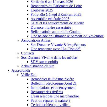
Sortie du 6 au 14 mars 2026
Rencontres du Parlement de Loire
Loubatas 2025
Foire Bio Génépi d'Embrun 2025
Assemblée générale 2025
SDV et les soulèvements de la terre
Durance, rivière assassinée
Belle matinée au bord du Coulon
Une balade en Durance le Samedi 22 Novembre
Associations Amies
Sos Durance Vivante & les pêcheurs
Une rencontre avec "La Cistude"
Contacts
Sos Durance Vivante dans les médias
SDV sur ecophilo
Administration du site
Approfondir
Veille Eau
Remodeler le lit d'une rivière
Bulletin hydrologique Aout 21
Innondations et aménagement
Restaurer des rivières
L'eau n'est pas une marchandise
Peut-on réparer la nature ?
Ce boitier bleu qui veille...