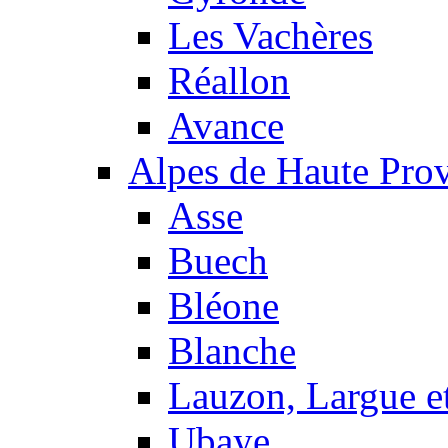
Les Vachères
Réallon
Avance
Alpes de Haute Pro
Asse
Buech
Bléone
Blanche
Lauzon, Largue et
Ubaye