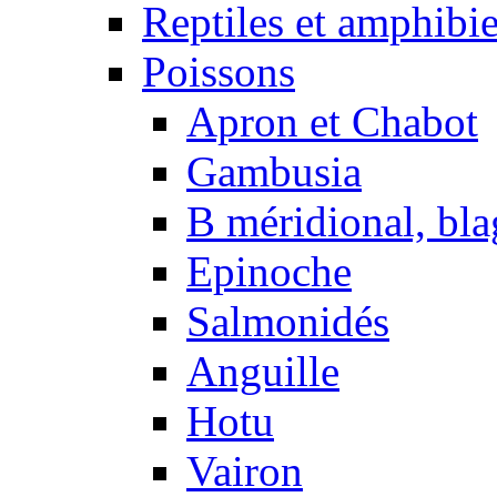
Reptiles et amphibi
Poissons
Apron et Chabot
Gambusia
B méridional, bla
Epinoche
Salmonidés
Anguille
Hotu
Vairon