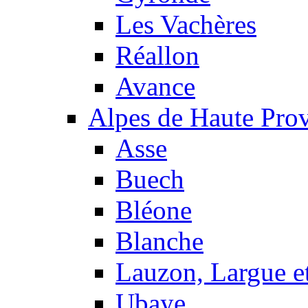
Les Vachères
Réallon
Avance
Alpes de Haute Pro
Asse
Buech
Bléone
Blanche
Lauzon, Largue et
Ubaye