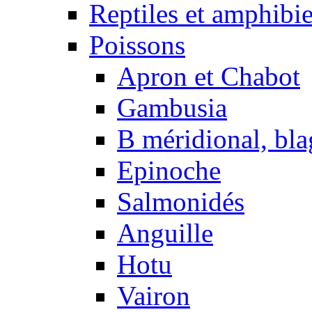
Reptiles et amphibi
Poissons
Apron et Chabot
Gambusia
B méridional, bla
Epinoche
Salmonidés
Anguille
Hotu
Vairon