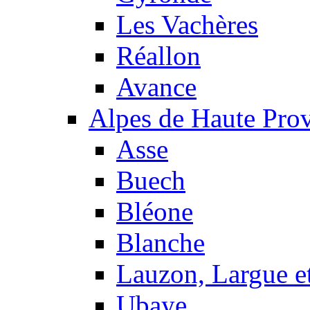
Les Vachères
Réallon
Avance
Alpes de Haute Pro
Asse
Buech
Bléone
Blanche
Lauzon, Largue et
Ubaye