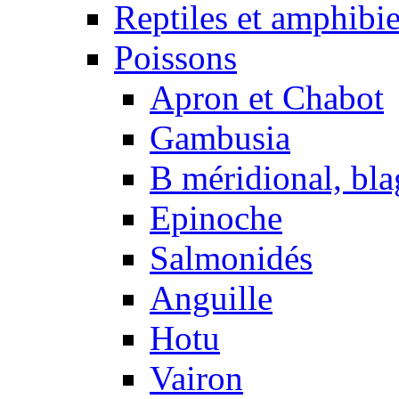
Reptiles et amphibi
Poissons
Apron et Chabot
Gambusia
B méridional, bla
Epinoche
Salmonidés
Anguille
Hotu
Vairon