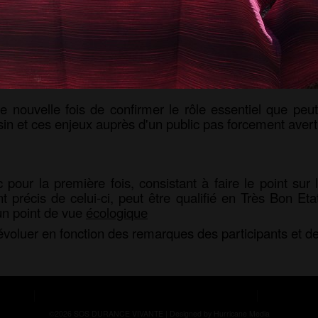
r de 3 thématiques principales :
nce où comment l’État à travers EDF a industrialisé le
les limites du droit de l’environnement
eaux de surface abordée à partir d’un jeu (*)
 nouvelle fois de confirmer le rôle essentiel que pe
in et ces enjeux auprès d'un public pas forcement averti
pour la première fois, consistant à faire le point sur l
t précis de celui-ci, peut être qualifié en Très Bon Eta
un point de vue
écologique
'évoluer en fonction des remarques des participants et de
©2026 SOS DURANCE VIVANTE |
Designed by Hurricane
Media