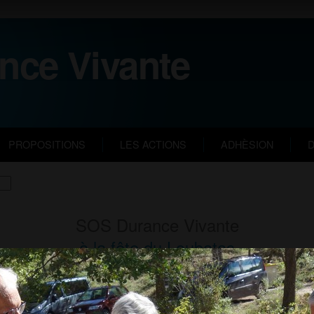
nce Vivante
PROPOSITIONS
LES ACTIONS
ADHÈSION
D
SOS Durance Vivante
à la fête
du Loubatas
le 27 septembre 2025