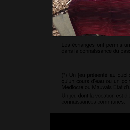
Le stand était organisé autou
Les aménagements de Dura
Les droits de Durance où 
La qualité écologique des 
Les échanges ont permis une
dans la connaissance du bass
(*) Un jeu présenté au public 
qu'un cours d'eau ou un poin
Médiocre ou Mauvais Etat d'
Un jeu dont la vocation est d
connaissances communes.