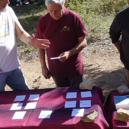
Joomla Gallery
makes it better. Balbooa.com
urance Vivante était présente à la fête du Loubat