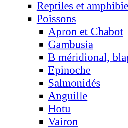
Reptiles et amphibi
Poissons
Apron et Chabot
Gambusia
B méridional, bla
Epinoche
Salmonidés
Anguille
Hotu
Vairon