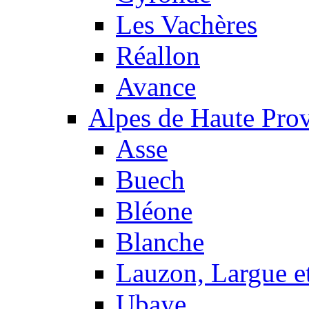
Les Vachères
Réallon
Avance
Alpes de Haute Pro
Asse
Buech
Bléone
Blanche
Lauzon, Largue et
Ubaye