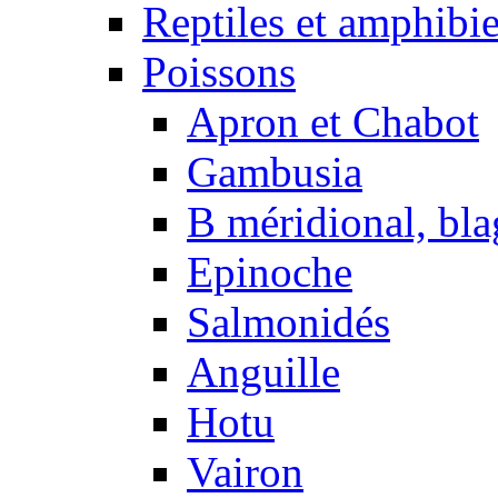
Reptiles et amphibi
Poissons
Apron et Chabot
Gambusia
B méridional, bla
Epinoche
Salmonidés
Anguille
Hotu
Vairon