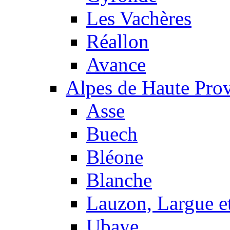
Les Vachères
Réallon
Avance
Alpes de Haute Pro
Asse
Buech
Bléone
Blanche
Lauzon, Largue et
Ubaye