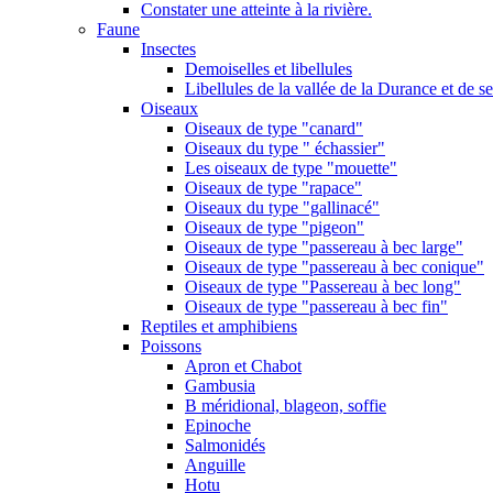
Constater une atteinte à la rivière.
Faune
Insectes
Demoiselles et libellules
Libellules de la vallée de la Durance et de s
Oiseaux
Oiseaux de type "canard"
Oiseaux du type " échassier"
Les oiseaux de type "mouette"
Oiseaux de type "rapace"
Oiseaux du type "gallinacé"
Oiseaux de type "pigeon"
Oiseaux de type "passereau à bec large"
Oiseaux de type "passereau à bec conique"
Oiseaux de type "Passereau à bec long"
Oiseaux de type "passereau à bec fin"
Reptiles et amphibiens
Poissons
Apron et Chabot
Gambusia
B méridional, blageon, soffie
Epinoche
Salmonidés
Anguille
Hotu