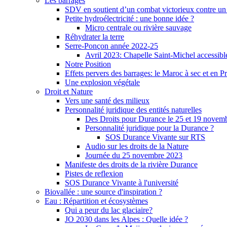
Les barrages
SDV en soutient d’un combat victorieux contre un
Petite hydroélectricité : une bonne idée ?
Micro centrale ou rivière sauvage
Réhydrater la terre
Serre-Ponçon année 2022-25
Avril 2023: Chapelle Saint-Michel accessibl
Notre Position
Effets pervers des barrages: le Maroc à sec et en P
Une explosion végétale
Droit et Nature
Vers une santé des milieux
Personnalité juridique des entités naturelles
Des Droits pour Durance le 25 et 19 novem
Personnalité juridique pour la Durance ?
SOS Durance Vivante sur RTS
Audio sur les droits de la Nature
Journée du 25 novembre 2023
Manifeste des droits de la rivière Durance
Pistes de reflexion
SOS Durance Vivante à l'université
Biovallée : une source d'inspiration ?
Eau : Répartition et écosystèmes
Qui a peur du lac glaciaire?
JO 2030 dans les Alpes : Quelle idée ?