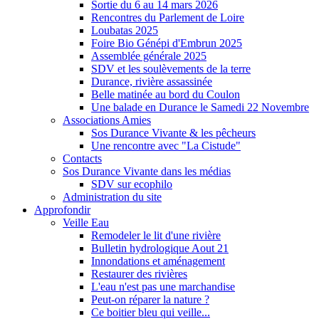
Sortie du 6 au 14 mars 2026
Rencontres du Parlement de Loire
Loubatas 2025
Foire Bio Génépi d'Embrun 2025
Assemblée générale 2025
SDV et les soulèvements de la terre
Durance, rivière assassinée
Belle matinée au bord du Coulon
Une balade en Durance le Samedi 22 Novembre
Associations Amies
Sos Durance Vivante & les pêcheurs
Une rencontre avec "La Cistude"
Contacts
Sos Durance Vivante dans les médias
SDV sur ecophilo
Administration du site
Approfondir
Veille Eau
Remodeler le lit d'une rivière
Bulletin hydrologique Aout 21
Innondations et aménagement
Restaurer des rivières
L'eau n'est pas une marchandise
Peut-on réparer la nature ?
Ce boitier bleu qui veille...