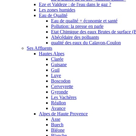
Eze et Valdeze : de l'eau dans le gaz ?
Les zones humides
Eau de Qualité
Eau de qualité = économie et santé
Pollution: la presse en parle
Etat Chimique des eaux Brutes de surface (
Abécédaire des polluants
qualité des eaux du Calavon-Coulon
Ses Affluents
Hautes Alpes
Clarée
Guisane
Guil
Luye
Boscodon
Cerveyrette
Gyronde
Les Vachères
Réallon
Avance
Alpes de Haute Provence
Asse
Buech
Bléone
Blanche