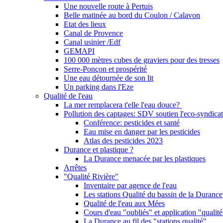
Une nouvelle route à Pertuis
Belle matinée au bord du Coulon / Calavon
Etat des lieux
Canal de Provence
Canal usinier /Edf
GEMAPI
100 000 mètres cubes de graviers pour des tresses
Serre-Ponçon et prospérité
Une eau détournée de son lit
Un parking dans l'Eze
Qualité de l'eau
La mer remplacera t'elle l'eau douce?
Pollution des captages: SDV soutien l'eco-syndicat
Conférence: pesticides et santé
Eau mise en danger par les pesticides
Atlas des pesticides 2023
Durance et plastique ?
La Durance menacée par les plastiques
Arrêtes
"Qualité Rivière"
Inventaire par agence de l'eau
Les stations Qualité du bassin de la Durance
Qualité de l'eau aux Mées
Cours d'eau "oubliés" et application "qualité
La Durance au fil des "stations qualité"