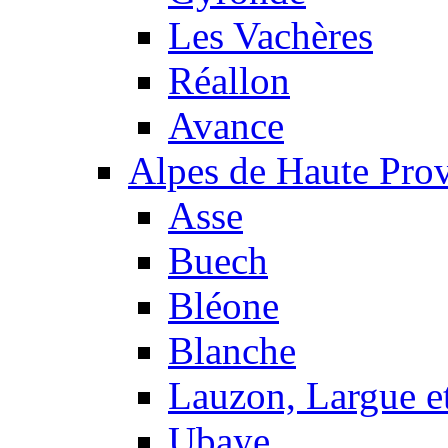
Les Vachères
Réallon
Avance
Alpes de Haute Pro
Asse
Buech
Bléone
Blanche
Lauzon, Largue et
Ubaye