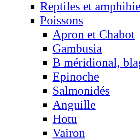
Reptiles et amphibi
Poissons
Apron et Chabot
Gambusia
B méridional, bla
Epinoche
Salmonidés
Anguille
Hotu
Vairon