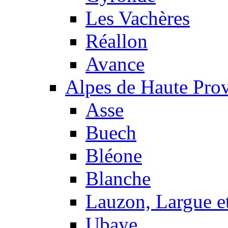
Les Vachères
Réallon
Avance
Alpes de Haute Pro
Asse
Buech
Bléone
Blanche
Lauzon, Largue et
Ubaye