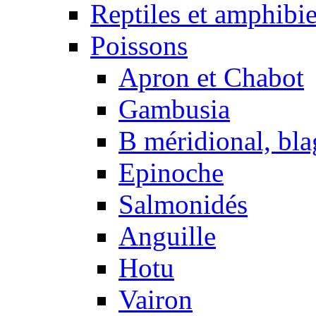
Reptiles et amphibi
Poissons
Apron et Chabot
Gambusia
B méridional, bla
Epinoche
Salmonidés
Anguille
Hotu
Vairon