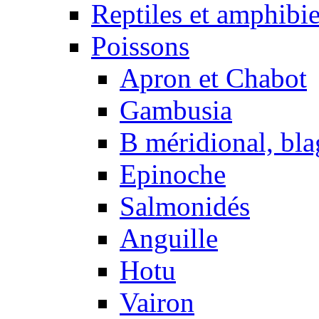
Reptiles et amphibi
Poissons
Apron et Chabot
Gambusia
B méridional, bla
Epinoche
Salmonidés
Anguille
Hotu
Vairon