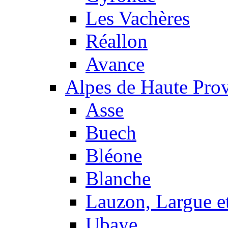
Les Vachères
Réallon
Avance
Alpes de Haute Pro
Asse
Buech
Bléone
Blanche
Lauzon, Largue et
Ubaye