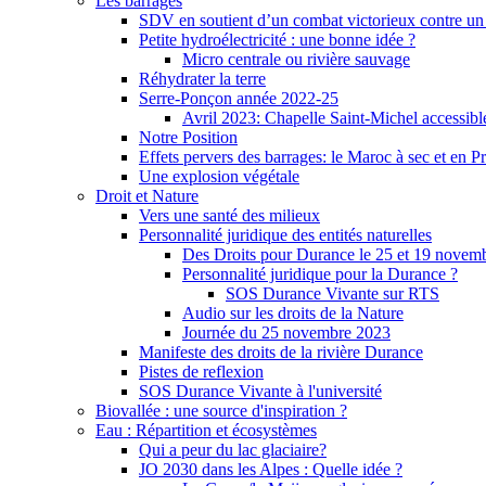
Les barrages
SDV en soutient d’un combat victorieux contre un
Petite hydroélectricité : une bonne idée ?
Micro centrale ou rivière sauvage
Réhydrater la terre
Serre-Ponçon année 2022-25
Avril 2023: Chapelle Saint-Michel accessibl
Notre Position
Effets pervers des barrages: le Maroc à sec et en P
Une explosion végétale
Droit et Nature
Vers une santé des milieux
Personnalité juridique des entités naturelles
Des Droits pour Durance le 25 et 19 novem
Personnalité juridique pour la Durance ?
SOS Durance Vivante sur RTS
Audio sur les droits de la Nature
Journée du 25 novembre 2023
Manifeste des droits de la rivière Durance
Pistes de reflexion
SOS Durance Vivante à l'université
Biovallée : une source d'inspiration ?
Eau : Répartition et écosystèmes
Qui a peur du lac glaciaire?
JO 2030 dans les Alpes : Quelle idée ?