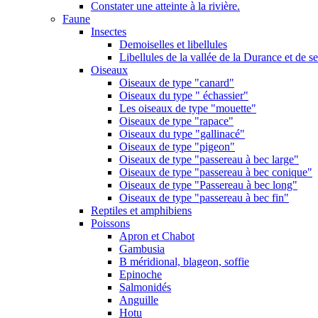
Constater une atteinte à la rivière.
Faune
Insectes
Demoiselles et libellules
Libellules de la vallée de la Durance et de s
Oiseaux
Oiseaux de type "canard"
Oiseaux du type " échassier"
Les oiseaux de type "mouette"
Oiseaux de type "rapace"
Oiseaux du type "gallinacé"
Oiseaux de type "pigeon"
Oiseaux de type "passereau à bec large"
Oiseaux de type "passereau à bec conique"
Oiseaux de type "Passereau à bec long"
Oiseaux de type "passereau à bec fin"
Reptiles et amphibiens
Poissons
Apron et Chabot
Gambusia
B méridional, blageon, soffie
Epinoche
Salmonidés
Anguille
Hotu