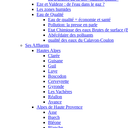
Eze et Valdeze : de l'eau dans le gaz ?
Les zones humides
Eau de Qualité
Eau de qualité = économie et santé
Pollution: la presse en parle
Etat Chimique des eaux Brutes de surface (
Abécédaire des polluants
qualité des eaux du Calavon-Coulon
Ses Affluents
Hautes Alpes
Clarée
Guisane
Guil
Luye
Boscodon
Cerveyrette
Gyronde
Les Vachères
Réallon
Avance
Alpes de Haute Provence
Asse
Buech
Bléone
Blanche