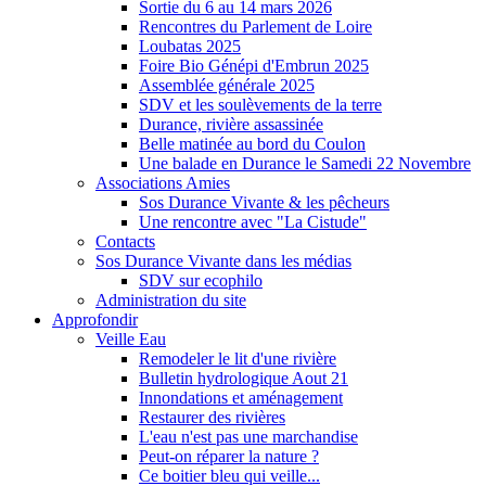
Sortie du 6 au 14 mars 2026
Rencontres du Parlement de Loire
Loubatas 2025
Foire Bio Génépi d'Embrun 2025
Assemblée générale 2025
SDV et les soulèvements de la terre
Durance, rivière assassinée
Belle matinée au bord du Coulon
Une balade en Durance le Samedi 22 Novembre
Associations Amies
Sos Durance Vivante & les pêcheurs
Une rencontre avec "La Cistude"
Contacts
Sos Durance Vivante dans les médias
SDV sur ecophilo
Administration du site
Approfondir
Veille Eau
Remodeler le lit d'une rivière
Bulletin hydrologique Aout 21
Innondations et aménagement
Restaurer des rivières
L'eau n'est pas une marchandise
Peut-on réparer la nature ?
Ce boitier bleu qui veille...