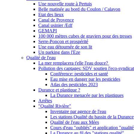
Une nouvelle route à Pertuis
Belle matinée au bord du Coulon / Calavon
Etat des lieux
Canal de Provence
Canal usinier /Edf
GEMAPI
100 000 mètres cubes de graviers pour des tresses
Serre-Ponçon et prospérité
Une eau détournée de son lit
Un parking dans l'Eze
Qualité de l'eau
La mer remplacera t'elle l'eau douce?
Pollution des captages: SDV soutien l'eco-syndicat
Conférence: pesticides et santé
Eau mise en danger par les pesticides
Atlas des pesticides 2023
Durance et plastique ?
La Durance menacée par les plastiques
Arrêtes
"Qualité Rivière"
Inventaire par agence de l'eau
Les stations Qualité du bassin de la Durance
Qualité de l'eau aux Mées
Cours d'eau "oubliés" et application "qualité
La Durance au fil des "stations qualité"