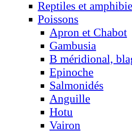
Reptiles et amphibi
Poissons
Apron et Chabot
Gambusia
B méridional, bla
Epinoche
Salmonidés
Anguille
Hotu
Vairon