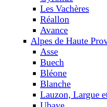
Les Vachères
Réallon
Avance
Alpes de Haute Pro
Asse
Buech
Bléone
Blanche
Lauzon, Largue et
Ubaye