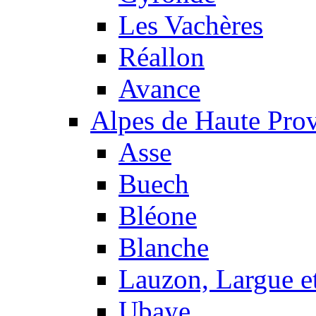
Les Vachères
Réallon
Avance
Alpes de Haute Pro
Asse
Buech
Bléone
Blanche
Lauzon, Largue et
Ubaye