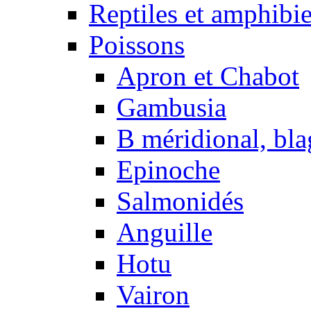
Reptiles et amphibi
Poissons
Apron et Chabot
Gambusia
B méridional, bla
Epinoche
Salmonidés
Anguille
Hotu
Vairon