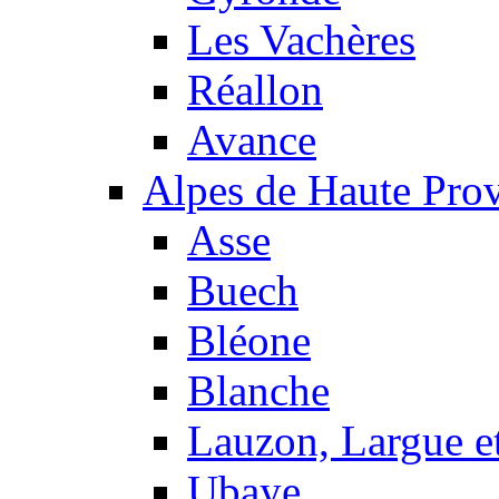
Les Vachères
Réallon
Avance
Alpes de Haute Pro
Asse
Buech
Bléone
Blanche
Lauzon, Largue et
Ubaye