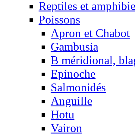
Reptiles et amphibi
Poissons
Apron et Chabot
Gambusia
B méridional, bla
Epinoche
Salmonidés
Anguille
Hotu
Vairon