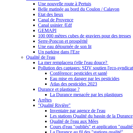
Une nouvelle route à Pertuis
Belle matinée au bord du Coulon / Calavon
Etat des lieux
Canal de Provence
Canal usinier /Edf
GEMAPI
100 000 mètres cubes de graviers pour des tresses
Serre-Ponçon et prospérité
Une eau détournée de son lit
Un parking dans l'Eze
Qualité de l'eau
La mer remplacera t'elle l'eau douce?
Pollution des captages: SDV soutien l'eco-syndicat
Conférence: pesticides et santé
Eau mise en danger par les pesticides
Atlas des pesticides 2023
Durance et plastique ?
La Durance menacée par les plastiques
Arrêtes
"Qualité Rivière"
Inventaire par agence de l'eau
Les stations Qualité du bassin de la Durance
Qualité de l'eau aux Mées
Cours d'eau "oubliés" et application "qualité
La Durance au fil des "stations qualité"