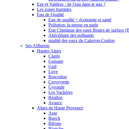
Eze et Valdeze : de l'eau dans le gaz ?
Les zones humides
Eau de Qualité
Eau de qualité = économie et santé
Pollution: la presse en parle
Etat Chimique des eaux Brutes de surface (
Abécédaire des polluants
qualité des eaux du Calavon-Coulon
Ses Affluents
Hautes Alpes
Clarée
Guisane
Guil
Luye
Boscodon
Cerveyrette
Gyronde
Les Vachères
Réallon
Avance
Alpes de Haute Provence
Asse
Buech
Bléone
Blanche