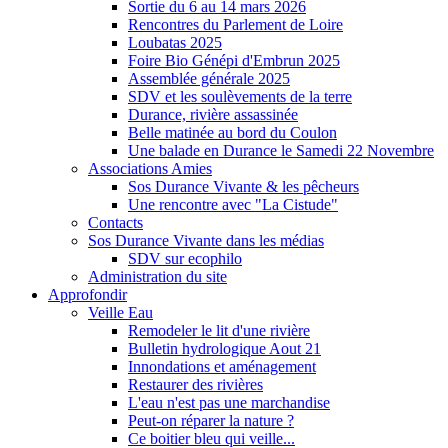
Sortie du 6 au 14 mars 2026
Rencontres du Parlement de Loire
Loubatas 2025
Foire Bio Génépi d'Embrun 2025
Assemblée générale 2025
SDV et les soulèvements de la terre
Durance, rivière assassinée
Belle matinée au bord du Coulon
Une balade en Durance le Samedi 22 Novembre
Associations Amies
Sos Durance Vivante & les pêcheurs
Une rencontre avec "La Cistude"
Contacts
Sos Durance Vivante dans les médias
SDV sur ecophilo
Administration du site
Approfondir
Veille Eau
Remodeler le lit d'une rivière
Bulletin hydrologique Aout 21
Innondations et aménagement
Restaurer des rivières
L'eau n'est pas une marchandise
Peut-on réparer la nature ?
Ce boitier bleu qui veille...