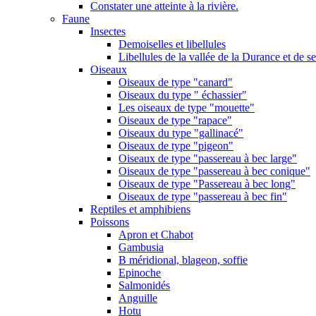
Constater une atteinte à la rivière.
Faune
Insectes
Demoiselles et libellules
Libellules de la vallée de la Durance et de s
Oiseaux
Oiseaux de type "canard"
Oiseaux du type " échassier"
Les oiseaux de type "mouette"
Oiseaux de type "rapace"
Oiseaux du type "gallinacé"
Oiseaux de type "pigeon"
Oiseaux de type "passereau à bec large"
Oiseaux de type "passereau à bec conique"
Oiseaux de type "Passereau à bec long"
Oiseaux de type "passereau à bec fin"
Reptiles et amphibiens
Poissons
Apron et Chabot
Gambusia
B méridional, blageon, soffie
Epinoche
Salmonidés
Anguille
Hotu