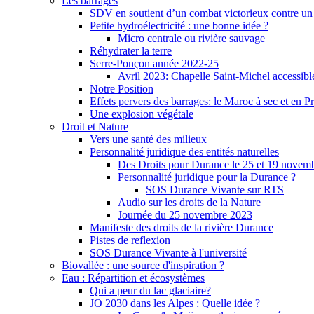
Les barrages
SDV en soutient d’un combat victorieux contre un
Petite hydroélectricité : une bonne idée ?
Micro centrale ou rivière sauvage
Réhydrater la terre
Serre-Ponçon année 2022-25
Avril 2023: Chapelle Saint-Michel accessibl
Notre Position
Effets pervers des barrages: le Maroc à sec et en P
Une explosion végétale
Droit et Nature
Vers une santé des milieux
Personnalité juridique des entités naturelles
Des Droits pour Durance le 25 et 19 novem
Personnalité juridique pour la Durance ?
SOS Durance Vivante sur RTS
Audio sur les droits de la Nature
Journée du 25 novembre 2023
Manifeste des droits de la rivière Durance
Pistes de reflexion
SOS Durance Vivante à l'université
Biovallée : une source d'inspiration ?
Eau : Répartition et écosystèmes
Qui a peur du lac glaciaire?
JO 2030 dans les Alpes : Quelle idée ?