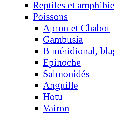
Reptiles et amphibi
Poissons
Apron et Chabot
Gambusia
B méridional, bla
Epinoche
Salmonidés
Anguille
Hotu
Vairon