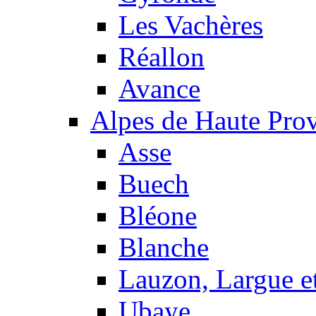
Les Vachères
Réallon
Avance
Alpes de Haute Pro
Asse
Buech
Bléone
Blanche
Lauzon, Largue et
Ubaye