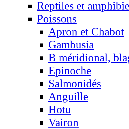
Reptiles et amphibi
Poissons
Apron et Chabot
Gambusia
B méridional, bla
Epinoche
Salmonidés
Anguille
Hotu
Vairon