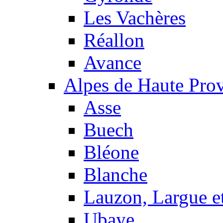
Les Vachères
Réallon
Avance
Alpes de Haute Pro
Asse
Buech
Bléone
Blanche
Lauzon, Largue et
Ubaye