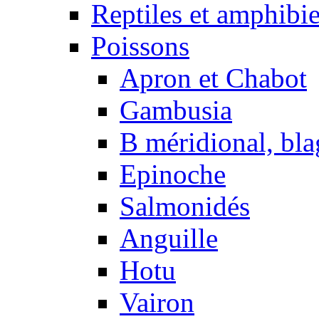
Reptiles et amphibi
Poissons
Apron et Chabot
Gambusia
B méridional, bla
Epinoche
Salmonidés
Anguille
Hotu
Vairon