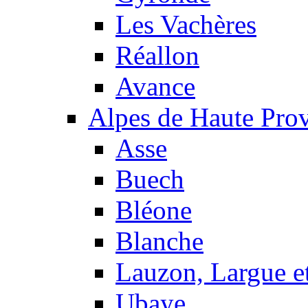
Les Vachères
Réallon
Avance
Alpes de Haute Pro
Asse
Buech
Bléone
Blanche
Lauzon, Largue et
Ubaye