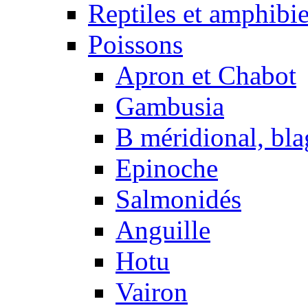
Reptiles et amphibi
Poissons
Apron et Chabot
Gambusia
B méridional, bla
Epinoche
Salmonidés
Anguille
Hotu
Vairon