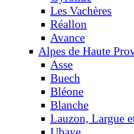
Les Vachères
Réallon
Avance
Alpes de Haute Pro
Asse
Buech
Bléone
Blanche
Lauzon, Largue et
Ubaye