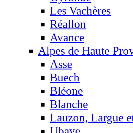
Les Vachères
Réallon
Avance
Alpes de Haute Pro
Asse
Buech
Bléone
Blanche
Lauzon, Largue et
Ubaye