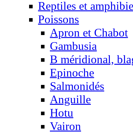
Reptiles et amphibi
Poissons
Apron et Chabot
Gambusia
B méridional, bla
Epinoche
Salmonidés
Anguille
Hotu
Vairon