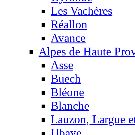
Les Vachères
Réallon
Avance
Alpes de Haute Pro
Asse
Buech
Bléone
Blanche
Lauzon, Largue et
Ubaye