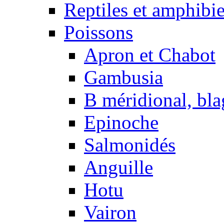
Reptiles et amphibi
Poissons
Apron et Chabot
Gambusia
B méridional, bla
Epinoche
Salmonidés
Anguille
Hotu
Vairon