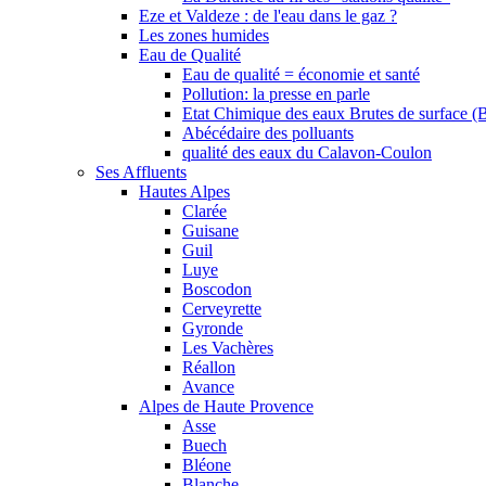
Eze et Valdeze : de l'eau dans le gaz ?
Les zones humides
Eau de Qualité
Eau de qualité = économie et santé
Pollution: la presse en parle
Etat Chimique des eaux Brutes de surface (
Abécédaire des polluants
qualité des eaux du Calavon-Coulon
Ses Affluents
Hautes Alpes
Clarée
Guisane
Guil
Luye
Boscodon
Cerveyrette
Gyronde
Les Vachères
Réallon
Avance
Alpes de Haute Provence
Asse
Buech
Bléone
Blanche