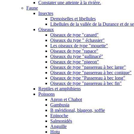
Constater une atteinte à la rivière.
Faune
Insectes
Demoiselles et libellules
Libellules de la vallée de la Durance et de s
Oiseaux
Oiseaux de type "canard"
Oiseaux du type " échassier"
Les oiseaux de type "mouette"
Oiseaux de type "rapace"
Oiseaux du type "gallinacé"
Oiseaux de type "pigeon"
Oiseaux de type "passereau à bec large"
Oiseaux de type "passereau à bec conique"
Oiseaux de type "Passereau à bec long"
Oiseaux de type "passereau à bec fin"
Reptiles et amphibiens
Poissons
Apron et Chabot
Gambusia
B méridional, blageon, soffie
Epinoche
Salmonidés
Anguille
Hotu