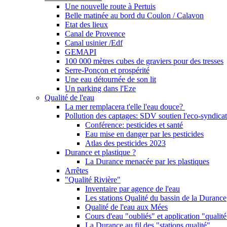
Une nouvelle route à Pertuis
Belle matinée au bord du Coulon / Calavon
Etat des lieux
Canal de Provence
Canal usinier /Edf
GEMAPI
100 000 mètres cubes de graviers pour des tresses
Serre-Ponçon et prospérité
Une eau détournée de son lit
Un parking dans l'Eze
Qualité de l'eau
La mer remplacera t'elle l'eau douce?
Pollution des captages: SDV soutien l'eco-syndicat
Conférence: pesticides et santé
Eau mise en danger par les pesticides
Atlas des pesticides 2023
Durance et plastique ?
La Durance menacée par les plastiques
Arrêtes
"Qualité Rivière"
Inventaire par agence de l'eau
Les stations Qualité du bassin de la Durance
Qualité de l'eau aux Mées
Cours d'eau "oubliés" et application "qualité
La Durance au fil des "stations qualité"