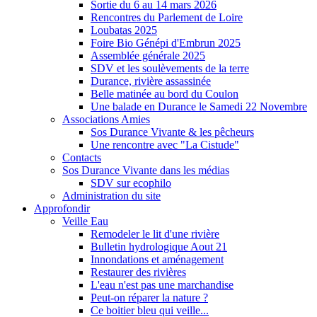
Sortie du 6 au 14 mars 2026
Rencontres du Parlement de Loire
Loubatas 2025
Foire Bio Génépi d'Embrun 2025
Assemblée générale 2025
SDV et les soulèvements de la terre
Durance, rivière assassinée
Belle matinée au bord du Coulon
Une balade en Durance le Samedi 22 Novembre
Associations Amies
Sos Durance Vivante & les pêcheurs
Une rencontre avec "La Cistude"
Contacts
Sos Durance Vivante dans les médias
SDV sur ecophilo
Administration du site
Approfondir
Veille Eau
Remodeler le lit d'une rivière
Bulletin hydrologique Aout 21
Innondations et aménagement
Restaurer des rivières
L'eau n'est pas une marchandise
Peut-on réparer la nature ?
Ce boitier bleu qui veille...