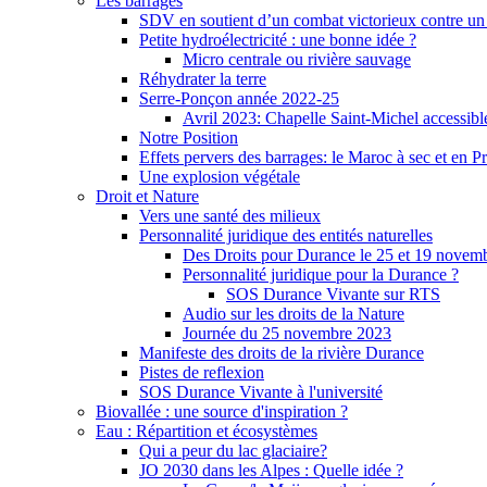
Les barrages
SDV en soutient d’un combat victorieux contre un
Petite hydroélectricité : une bonne idée ?
Micro centrale ou rivière sauvage
Réhydrater la terre
Serre-Ponçon année 2022-25
Avril 2023: Chapelle Saint-Michel accessibl
Notre Position
Effets pervers des barrages: le Maroc à sec et en P
Une explosion végétale
Droit et Nature
Vers une santé des milieux
Personnalité juridique des entités naturelles
Des Droits pour Durance le 25 et 19 novem
Personnalité juridique pour la Durance ?
SOS Durance Vivante sur RTS
Audio sur les droits de la Nature
Journée du 25 novembre 2023
Manifeste des droits de la rivière Durance
Pistes de reflexion
SOS Durance Vivante à l'université
Biovallée : une source d'inspiration ?
Eau : Répartition et écosystèmes
Qui a peur du lac glaciaire?
JO 2030 dans les Alpes : Quelle idée ?