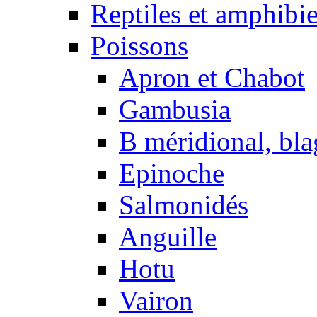
Reptiles et amphibi
Poissons
Apron et Chabot
Gambusia
B méridional, bla
Epinoche
Salmonidés
Anguille
Hotu
Vairon