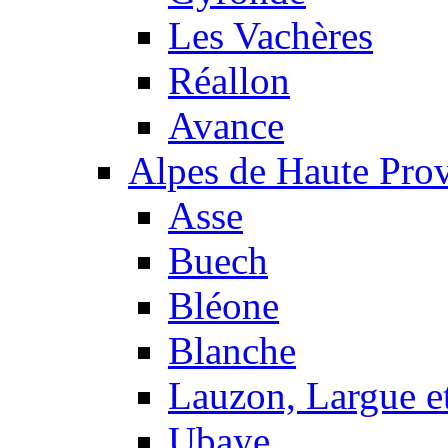
Les Vachères
Réallon
Avance
Alpes de Haute Pro
Asse
Buech
Bléone
Blanche
Lauzon, Largue et
Ubaye