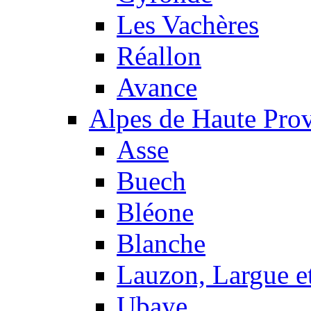
Les Vachères
Réallon
Avance
Alpes de Haute Pro
Asse
Buech
Bléone
Blanche
Lauzon, Largue et
Ubaye