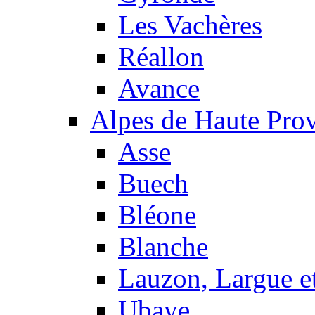
Les Vachères
Réallon
Avance
Alpes de Haute Pro
Asse
Buech
Bléone
Blanche
Lauzon, Largue et
Ubaye