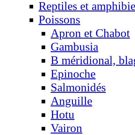
Reptiles et amphibi
Poissons
Apron et Chabot
Gambusia
B méridional, bla
Epinoche
Salmonidés
Anguille
Hotu
Vairon