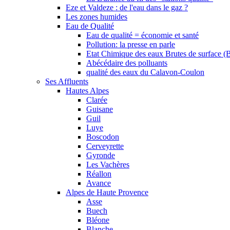
Eze et Valdeze : de l'eau dans le gaz ?
Les zones humides
Eau de Qualité
Eau de qualité = économie et santé
Pollution: la presse en parle
Etat Chimique des eaux Brutes de surface (
Abécédaire des polluants
qualité des eaux du Calavon-Coulon
Ses Affluents
Hautes Alpes
Clarée
Guisane
Guil
Luye
Boscodon
Cerveyrette
Gyronde
Les Vachères
Réallon
Avance
Alpes de Haute Provence
Asse
Buech
Bléone
Blanche