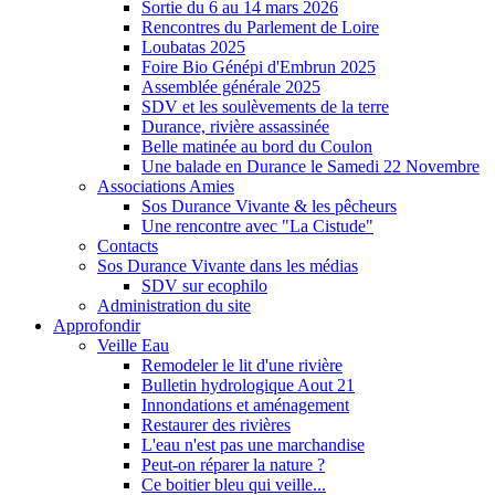
Sortie du 6 au 14 mars 2026
Rencontres du Parlement de Loire
Loubatas 2025
Foire Bio Génépi d'Embrun 2025
Assemblée générale 2025
SDV et les soulèvements de la terre
Durance, rivière assassinée
Belle matinée au bord du Coulon
Une balade en Durance le Samedi 22 Novembre
Associations Amies
Sos Durance Vivante & les pêcheurs
Une rencontre avec "La Cistude"
Contacts
Sos Durance Vivante dans les médias
SDV sur ecophilo
Administration du site
Approfondir
Veille Eau
Remodeler le lit d'une rivière
Bulletin hydrologique Aout 21
Innondations et aménagement
Restaurer des rivières
L'eau n'est pas une marchandise
Peut-on réparer la nature ?
Ce boitier bleu qui veille...