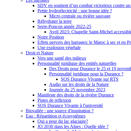
Les barrages
SDV en soutient d’un combat victorieux contre un
Petite hydroélectricité : une bonne idée ?
Micro centrale ou rivière sauvage
Réhydrater la terre
Serre-Ponçon année 2022-25
Avril 2023: Chapelle Saint-Michel accessibl
Notre Position
Effets pervers des barrages: le Maroc à sec et en P
Une explosion végétale
Droit et Nature
Vers une santé des milieux
Personnalité juridique des entités naturelles
Des Droits pour Durance le 25 et 19 novem
Personnalité juridique pour la Durance ?
SOS Durance Vivante sur RTS
Audio sur les droits de la Nature
Journée du 25 novembre 2023
Manifeste des droits de la rivière Durance
Pistes de reflexion
SOS Durance Vivante à l'université
Biovallée : une source d'inspiration ?
Eau : Répartition et écosystèmes
Qui a peur du lac glaciaire?
JO 2030 dans les Alpes : Quelle idée ?