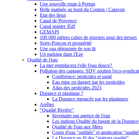
Une nouvelle route à Pertuis
Belle matinée au bord du Coulon / Calavon
Etat des lieux
Canal de Provence
Canal usinier /Edf
GEMAPI
100 000 mètres cubes de graviers pour des tresses
Serre-Ponçon et prospérité
Une eau détournée de son lit
Un parking dans l'Eze
Qualité de l'eau
La mer remplacera t'elle l'eau douce?
Pollution des captages: SDV soutien l'eco-syndicat
Conférence: pesticides et santé
Eau mise en danger par les pesticides
Atlas des pesticides 2023
Durance et plastique ?
La Durance menacée par les plastiques
Arrêtes
"Qualité Rivière"
Inventaire par agence de l'eau
Les stations Qualité du bassin de la Durance
Qualité de l'eau aux Mées
Cours d'eau "oubliés" et application "qualité
La Durance au fil des "stations qualité"