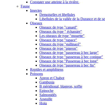
Constater une atteinte à la rivière.
Faune
Insectes
Demoiselles et libellules
Libellules de la vallée de la Durance et de s
Oiseaux
Oiseaux de type "canard"
Oiseaux du type " échassier"
Les oiseaux de type "mouette"
Oiseaux de type "rapace"
Oiseaux du type "gallinacé"
Oiseaux de type "pigeon"
Oiseaux de type "passereau à bec large"
Oiseaux de type "passereau à bec conique"
Oiseaux de type "Passereau à bec long"
Oiseaux de type "passereau à bec fin"
Reptiles et amphibiens
Poissons
Apron et Chabot
Gambusia
B méridional, blageon, soffie
Epinoche
Salmonidés
Anguille
Hotu