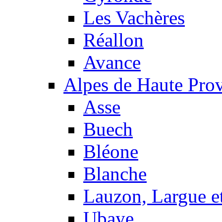
Les Vachères
Réallon
Avance
Alpes de Haute Pro
Asse
Buech
Bléone
Blanche
Lauzon, Largue et
Ubaye