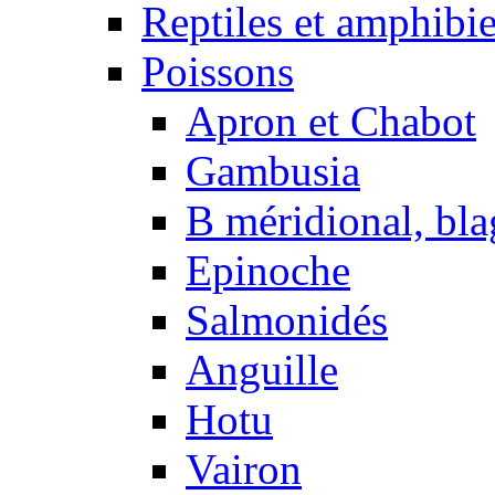
Reptiles et amphibi
Poissons
Apron et Chabot
Gambusia
B méridional, bla
Epinoche
Salmonidés
Anguille
Hotu
Vairon