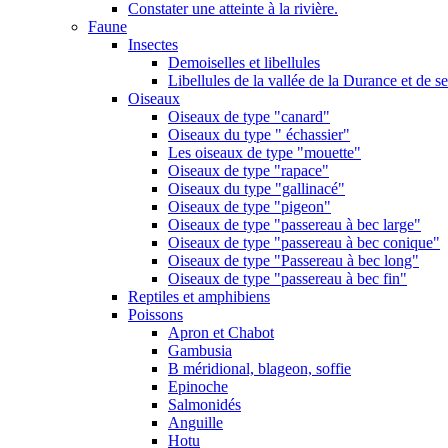
Constater une atteinte à la rivière.
Faune
Insectes
Demoiselles et libellules
Libellules de la vallée de la Durance et de s
Oiseaux
Oiseaux de type "canard"
Oiseaux du type " échassier"
Les oiseaux de type "mouette"
Oiseaux de type "rapace"
Oiseaux du type "gallinacé"
Oiseaux de type "pigeon"
Oiseaux de type "passereau à bec large"
Oiseaux de type "passereau à bec conique"
Oiseaux de type "Passereau à bec long"
Oiseaux de type "passereau à bec fin"
Reptiles et amphibiens
Poissons
Apron et Chabot
Gambusia
B méridional, blageon, soffie
Epinoche
Salmonidés
Anguille
Hotu