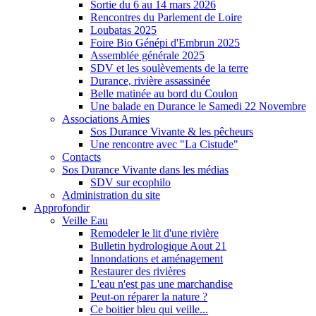
Sortie du 6 au 14 mars 2026
Rencontres du Parlement de Loire
Loubatas 2025
Foire Bio Génépi d'Embrun 2025
Assemblée générale 2025
SDV et les soulèvements de la terre
Durance, rivière assassinée
Belle matinée au bord du Coulon
Une balade en Durance le Samedi 22 Novembre
Associations Amies
Sos Durance Vivante & les pêcheurs
Une rencontre avec "La Cistude"
Contacts
Sos Durance Vivante dans les médias
SDV sur ecophilo
Administration du site
Approfondir
Veille Eau
Remodeler le lit d'une rivière
Bulletin hydrologique Aout 21
Innondations et aménagement
Restaurer des rivières
L'eau n'est pas une marchandise
Peut-on réparer la nature ?
Ce boitier bleu qui veille...