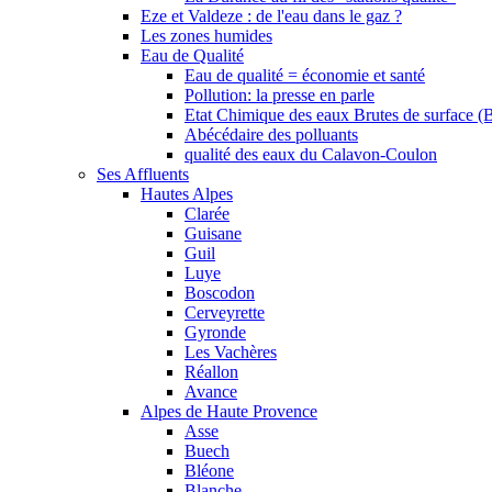
Eze et Valdeze : de l'eau dans le gaz ?
Les zones humides
Eau de Qualité
Eau de qualité = économie et santé
Pollution: la presse en parle
Etat Chimique des eaux Brutes de surface (
Abécédaire des polluants
qualité des eaux du Calavon-Coulon
Ses Affluents
Hautes Alpes
Clarée
Guisane
Guil
Luye
Boscodon
Cerveyrette
Gyronde
Les Vachères
Réallon
Avance
Alpes de Haute Provence
Asse
Buech
Bléone
Blanche