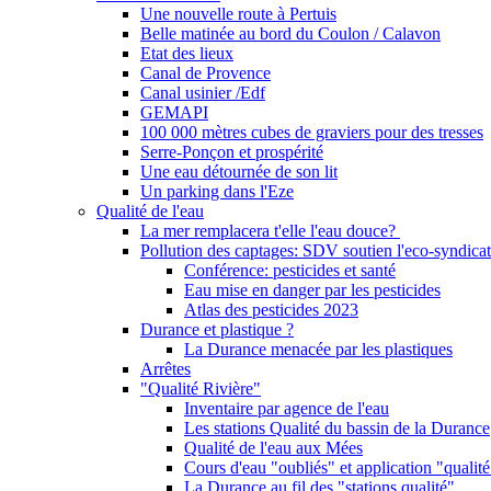
Une nouvelle route à Pertuis
Belle matinée au bord du Coulon / Calavon
Etat des lieux
Canal de Provence
Canal usinier /Edf
GEMAPI
100 000 mètres cubes de graviers pour des tresses
Serre-Ponçon et prospérité
Une eau détournée de son lit
Un parking dans l'Eze
Qualité de l'eau
La mer remplacera t'elle l'eau douce?
Pollution des captages: SDV soutien l'eco-syndicat
Conférence: pesticides et santé
Eau mise en danger par les pesticides
Atlas des pesticides 2023
Durance et plastique ?
La Durance menacée par les plastiques
Arrêtes
"Qualité Rivière"
Inventaire par agence de l'eau
Les stations Qualité du bassin de la Durance
Qualité de l'eau aux Mées
Cours d'eau "oubliés" et application "qualité
La Durance au fil des "stations qualité"