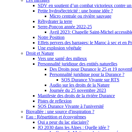
Les barrages
SDV en soutient d’un combat victorieux contre un
Petite hydroélectricité : une bonne idée ?
Micro centrale ou rivière sauvage
Réhydrater la terre
Serre-Ponçon année 2022-25
Avril 2023: Chapelle Saint-Michel accessibl
Notre Position
Effets pervers des barrages: le Maroc à sec et en P
Une explosion végétale
Droit et Nature
Vers une santé des milieux
Personnalité juridique des entités naturelles
Des Droits pour Durance le 25 et 19 novem
Personnalité juridique pour la Durance ?
SOS Durance Vivante sur RTS
Audio sur les droits de la Nature
Journée du 25 novembre 2023
Manifeste des droits de la rivière Durance
Pistes de reflexion
SOS Durance Vivante à l'université
Biovallée : une source d'inspiration ?
Eau : Répartition et écosystèmes
Qui a peur du lac glaciaire?
JO 2030 dans les Alpes : Quelle idée ?