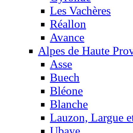
Les Vachères
Réallon
Avance
Alpes de Haute Pro
Asse
Buech
Bléone
Blanche
Lauzon, Largue et
Ubaye