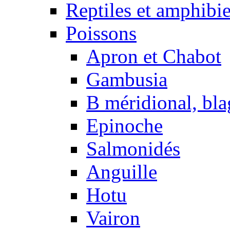
Reptiles et amphibi
Poissons
Apron et Chabot
Gambusia
B méridional, bla
Epinoche
Salmonidés
Anguille
Hotu
Vairon