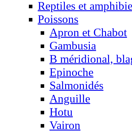
Reptiles et amphibi
Poissons
Apron et Chabot
Gambusia
B méridional, bla
Epinoche
Salmonidés
Anguille
Hotu
Vairon