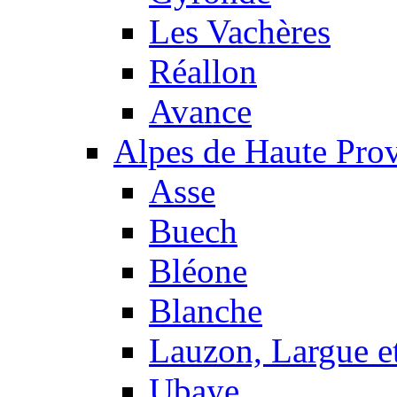
Les Vachères
Réallon
Avance
Alpes de Haute Pro
Asse
Buech
Bléone
Blanche
Lauzon, Largue et
Ubaye