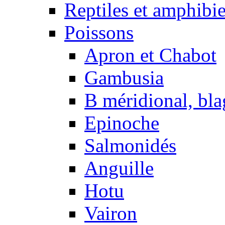
Reptiles et amphibi
Poissons
Apron et Chabot
Gambusia
B méridional, bla
Epinoche
Salmonidés
Anguille
Hotu
Vairon