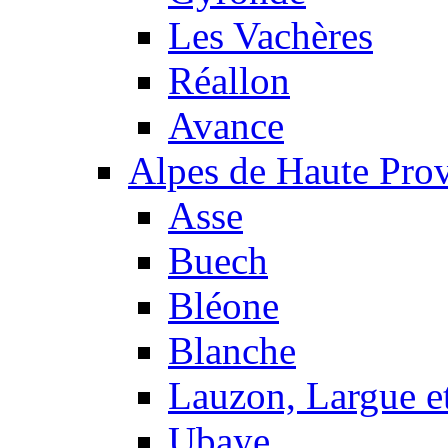
Les Vachères
Réallon
Avance
Alpes de Haute Pro
Asse
Buech
Bléone
Blanche
Lauzon, Largue et
Ubaye