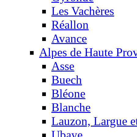
Les Vachères
Réallon
Avance
Alpes de Haute Pro
Asse
Buech
Bléone
Blanche
Lauzon, Largue et
Ubaye