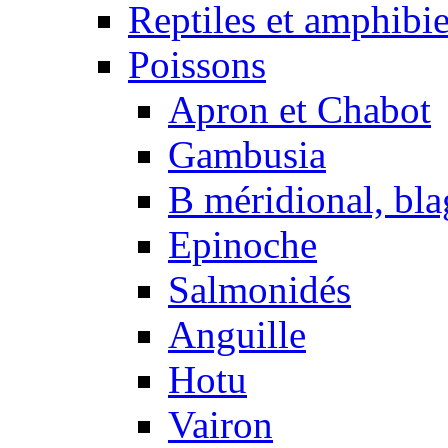
Reptiles et amphibi
Poissons
Apron et Chabot
Gambusia
B méridional, bla
Epinoche
Salmonidés
Anguille
Hotu
Vairon