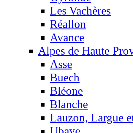
Les Vachères
Réallon
Avance
Alpes de Haute Pro
Asse
Buech
Bléone
Blanche
Lauzon, Largue et
Ubaye