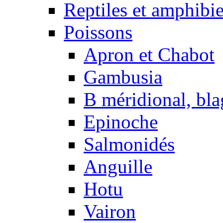
Reptiles et amphibi
Poissons
Apron et Chabot
Gambusia
B méridional, bla
Epinoche
Salmonidés
Anguille
Hotu
Vairon