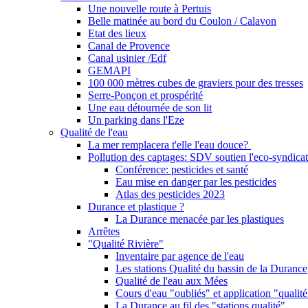
Une nouvelle route à Pertuis
Belle matinée au bord du Coulon / Calavon
Etat des lieux
Canal de Provence
Canal usinier /Edf
GEMAPI
100 000 mètres cubes de graviers pour des tresses
Serre-Ponçon et prospérité
Une eau détournée de son lit
Un parking dans l'Eze
Qualité de l'eau
La mer remplacera t'elle l'eau douce?
Pollution des captages: SDV soutien l'eco-syndicat
Conférence: pesticides et santé
Eau mise en danger par les pesticides
Atlas des pesticides 2023
Durance et plastique ?
La Durance menacée par les plastiques
Arrêtes
"Qualité Rivière"
Inventaire par agence de l'eau
Les stations Qualité du bassin de la Durance
Qualité de l'eau aux Mées
Cours d'eau "oubliés" et application "qualité
La Durance au fil des "stations qualité"