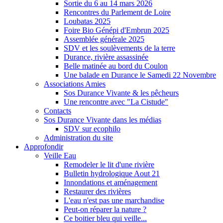
Sortie du 6 au 14 mars 2026
Rencontres du Parlement de Loire
Loubatas 2025
Foire Bio Génépi d'Embrun 2025
Assemblée générale 2025
SDV et les soulèvements de la terre
Durance, rivière assassinée
Belle matinée au bord du Coulon
Une balade en Durance le Samedi 22 Novembre
Associations Amies
Sos Durance Vivante & les pêcheurs
Une rencontre avec "La Cistude"
Contacts
Sos Durance Vivante dans les médias
SDV sur ecophilo
Administration du site
Approfondir
Veille Eau
Remodeler le lit d'une rivière
Bulletin hydrologique Aout 21
Innondations et aménagement
Restaurer des rivières
L'eau n'est pas une marchandise
Peut-on réparer la nature ?
Ce boitier bleu qui veille...