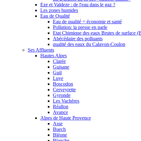
Eze et Valdeze : de l'eau dans le gaz ?
Les zones humides
Eau de Qualité
Eau de qualité = économie et santé
Pollution: la presse en parle
Etat Chimique des eaux Brutes de surface (
Abécédaire des polluants
qualité des eaux du Calavon-Coulon
Ses Affluents
Hautes Alpes
Clarée
Guisane
Guil
Luye
Boscodon
Cerveyrette
Gyronde
Les Vachères
Réallon
Avance
Alpes de Haute Provence
Asse
Buech
Bléone
Blanche