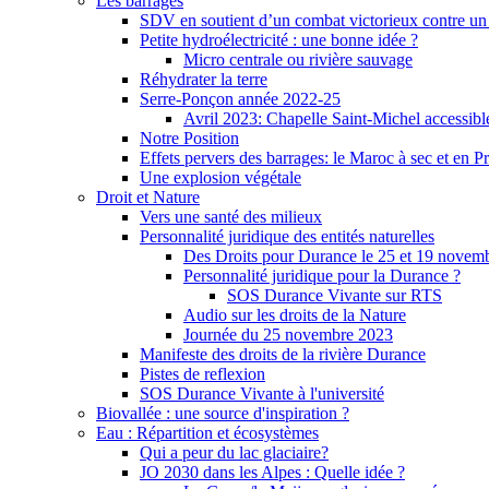
Les barrages
SDV en soutient d’un combat victorieux contre un
Petite hydroélectricité : une bonne idée ?
Micro centrale ou rivière sauvage
Réhydrater la terre
Serre-Ponçon année 2022-25
Avril 2023: Chapelle Saint-Michel accessibl
Notre Position
Effets pervers des barrages: le Maroc à sec et en P
Une explosion végétale
Droit et Nature
Vers une santé des milieux
Personnalité juridique des entités naturelles
Des Droits pour Durance le 25 et 19 novem
Personnalité juridique pour la Durance ?
SOS Durance Vivante sur RTS
Audio sur les droits de la Nature
Journée du 25 novembre 2023
Manifeste des droits de la rivière Durance
Pistes de reflexion
SOS Durance Vivante à l'université
Biovallée : une source d'inspiration ?
Eau : Répartition et écosystèmes
Qui a peur du lac glaciaire?
JO 2030 dans les Alpes : Quelle idée ?