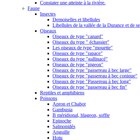
Constater une atteinte à la rivière.
Faune
Insectes
Demoiselles et libellules
Libellules de la vallée de la Durance et de s
Oiseaux
Oiseaux de type "canard"
Oiseaux du type " échassier"
Les oiseaux de type "mouette"
Oiseaux de type "rapace"
Oiseaux du type "gallinacé"
Oiseaux de type "pigeon"
Oiseaux de type "passereau à bec large"
Oiseaux de type "passereau à bec conique"
Oiseaux de type "Passereau à bec long"
Oiseaux de type "passereau à bec fin"
Reptiles et amphibiens
Poissons
Apron et Chabot
Gambusia
B méridional, blageon, soffie
Epinoche
Salmonidés
Anguille
Hotu