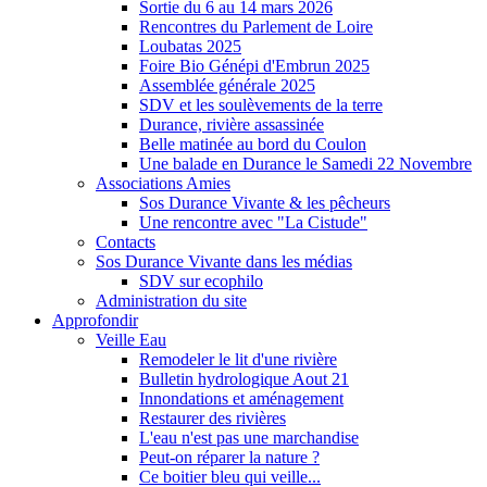
Sortie du 6 au 14 mars 2026
Rencontres du Parlement de Loire
Loubatas 2025
Foire Bio Génépi d'Embrun 2025
Assemblée générale 2025
SDV et les soulèvements de la terre
Durance, rivière assassinée
Belle matinée au bord du Coulon
Une balade en Durance le Samedi 22 Novembre
Associations Amies
Sos Durance Vivante & les pêcheurs
Une rencontre avec "La Cistude"
Contacts
Sos Durance Vivante dans les médias
SDV sur ecophilo
Administration du site
Approfondir
Veille Eau
Remodeler le lit d'une rivière
Bulletin hydrologique Aout 21
Innondations et aménagement
Restaurer des rivières
L'eau n'est pas une marchandise
Peut-on réparer la nature ?
Ce boitier bleu qui veille...