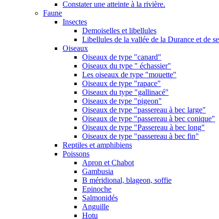
Constater une atteinte à la rivière.
Faune
Insectes
Demoiselles et libellules
Libellules de la vallée de la Durance et de s
Oiseaux
Oiseaux de type "canard"
Oiseaux du type " échassier"
Les oiseaux de type "mouette"
Oiseaux de type "rapace"
Oiseaux du type "gallinacé"
Oiseaux de type "pigeon"
Oiseaux de type "passereau à bec large"
Oiseaux de type "passereau à bec conique"
Oiseaux de type "Passereau à bec long"
Oiseaux de type "passereau à bec fin"
Reptiles et amphibiens
Poissons
Apron et Chabot
Gambusia
B méridional, blageon, soffie
Epinoche
Salmonidés
Anguille
Hotu