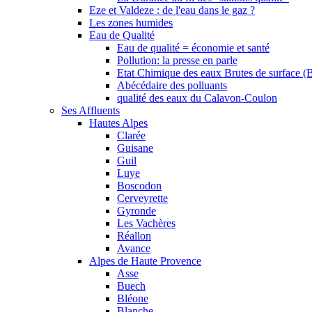
Eze et Valdeze : de l'eau dans le gaz ?
Les zones humides
Eau de Qualité
Eau de qualité = économie et santé
Pollution: la presse en parle
Etat Chimique des eaux Brutes de surface (
Abécédaire des polluants
qualité des eaux du Calavon-Coulon
Ses Affluents
Hautes Alpes
Clarée
Guisane
Guil
Luye
Boscodon
Cerveyrette
Gyronde
Les Vachères
Réallon
Avance
Alpes de Haute Provence
Asse
Buech
Bléone
Blanche