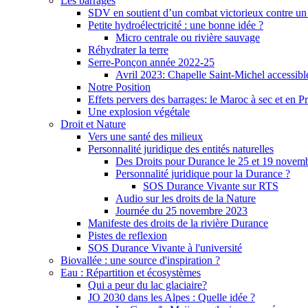
Les barrages
SDV en soutient d’un combat victorieux contre un
Petite hydroélectricité : une bonne idée ?
Micro centrale ou rivière sauvage
Réhydrater la terre
Serre-Ponçon année 2022-25
Avril 2023: Chapelle Saint-Michel accessibl
Notre Position
Effets pervers des barrages: le Maroc à sec et en P
Une explosion végétale
Droit et Nature
Vers une santé des milieux
Personnalité juridique des entités naturelles
Des Droits pour Durance le 25 et 19 novem
Personnalité juridique pour la Durance ?
SOS Durance Vivante sur RTS
Audio sur les droits de la Nature
Journée du 25 novembre 2023
Manifeste des droits de la rivière Durance
Pistes de reflexion
SOS Durance Vivante à l'université
Biovallée : une source d'inspiration ?
Eau : Répartition et écosystèmes
Qui a peur du lac glaciaire?
JO 2030 dans les Alpes : Quelle idée ?