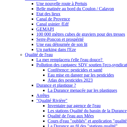
Une nouvelle route à Pertuis
Belle matinée au bord du Coulon / Calavon
Etat des lieux
Canal de Provence
Canal usinier /Edf
GEMAPI
100 000 mètres cubes de graviers pour des tresses
Serre-Ponçon et prospérité
Une eau détournée de son lit
Un parking dans l'Eze
Qualité de l'eau
La mer remplacera t'elle l'eau douce?
Pollution des captages: SDV soutien l'eco-syndicat
Conférence: pesticides et santé
Eau mise en danger par les pesticides
Atlas des pesticides 2023
Durance et plastique ?
La Durance menacée par les plastiques
Arrêtes
"Qualité Rivière"
Inventaire par agence de l'eau
Les stations Qualité du bassin de la Durance
Qualité de l'eau aux Mées
Cours d'eau "oubliés" et application "qualité
La Durance au fil des "stations qualité"