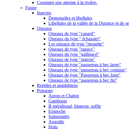
Constater une atteinte à la rivière.
Faune
Insectes
Demoiselles et libellules
Libellules de la vallée de la Durance et de s
Oiseaux
Oiseaux de type "canard"
Oiseaux du type " échassier"
Les oiseaux de type "mouette"
Oiseaux de type "rapace"
Oiseaux du type "gallinacé"
Oiseaux de type "pigeon"
Oiseaux de type "passereau à bec large"
Oiseaux de type "passereau à bec conique"
Oiseaux de type "Passereau à bec long"
Oiseaux de type "passereau à bec fin"
Reptiles et amphibiens
Poissons
Apron et Chabot
Gambusia
B méridional, blageon, soffie
Epinoche
Salmonidés
Anguille
Hotu