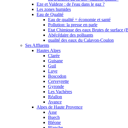
Eze et Valdeze : de l'eau dans le gaz ?
Les zones humides
Eau de Qualité
Eau de qualité = économie et santé
Pollution: la presse en parle
Etat Chimique des eaux Brutes de surface (
Abécédaire des polluants
qualité des eaux du Calavon-Coulon
Ses Affluents
Hautes Alpes
Clarée
Guisane
Guil
Luye
Boscodon
Cerveyrette
Gyronde
Les Vachères
Réallon
Avance
Alpes de Haute Provence
Asse
Buech
Bléone
Blanche