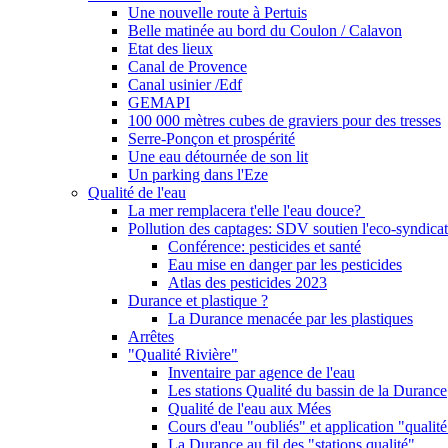
Une nouvelle route à Pertuis
Belle matinée au bord du Coulon / Calavon
Etat des lieux
Canal de Provence
Canal usinier /Edf
GEMAPI
100 000 mètres cubes de graviers pour des tresses
Serre-Ponçon et prospérité
Une eau détournée de son lit
Un parking dans l'Eze
Qualité de l'eau
La mer remplacera t'elle l'eau douce?
Pollution des captages: SDV soutien l'eco-syndicat
Conférence: pesticides et santé
Eau mise en danger par les pesticides
Atlas des pesticides 2023
Durance et plastique ?
La Durance menacée par les plastiques
Arrêtes
"Qualité Rivière"
Inventaire par agence de l'eau
Les stations Qualité du bassin de la Durance
Qualité de l'eau aux Mées
Cours d'eau "oubliés" et application "qualité
La Durance au fil des "stations qualité"