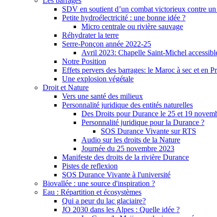
Les barrages
SDV en soutient d’un combat victorieux contre un
Petite hydroélectricité : une bonne idée ?
Micro centrale ou rivière sauvage
Réhydrater la terre
Serre-Ponçon année 2022-25
Avril 2023: Chapelle Saint-Michel accessibl
Notre Position
Effets pervers des barrages: le Maroc à sec et en P
Une explosion végétale
Droit et Nature
Vers une santé des milieux
Personnalité juridique des entités naturelles
Des Droits pour Durance le 25 et 19 novem
Personnalité juridique pour la Durance ?
SOS Durance Vivante sur RTS
Audio sur les droits de la Nature
Journée du 25 novembre 2023
Manifeste des droits de la rivière Durance
Pistes de reflexion
SOS Durance Vivante à l'université
Biovallée : une source d'inspiration ?
Eau : Répartition et écosystèmes
Qui a peur du lac glaciaire?
JO 2030 dans les Alpes : Quelle idée ?