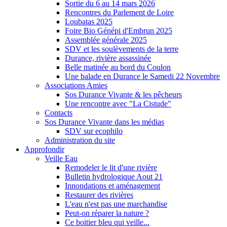
Sortie du 6 au 14 mars 2026
Rencontres du Parlement de Loire
Loubatas 2025
Foire Bio Génépi d'Embrun 2025
Assemblée générale 2025
SDV et les soulèvements de la terre
Durance, rivière assassinée
Belle matinée au bord du Coulon
Une balade en Durance le Samedi 22 Novembre
Associations Amies
Sos Durance Vivante & les pêcheurs
Une rencontre avec "La Cistude"
Contacts
Sos Durance Vivante dans les médias
SDV sur ecophilo
Administration du site
Approfondir
Veille Eau
Remodeler le lit d'une rivière
Bulletin hydrologique Aout 21
Innondations et aménagement
Restaurer des rivières
L'eau n'est pas une marchandise
Peut-on réparer la nature ?
Ce boitier bleu qui veille...