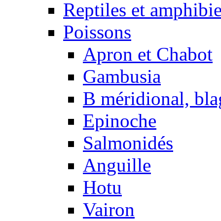
Reptiles et amphibi
Poissons
Apron et Chabot
Gambusia
B méridional, bla
Epinoche
Salmonidés
Anguille
Hotu
Vairon