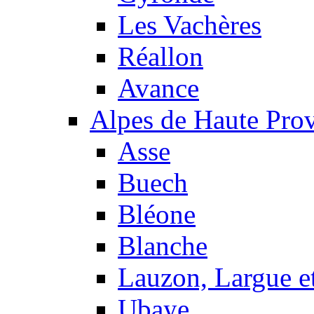
Les Vachères
Réallon
Avance
Alpes de Haute Pro
Asse
Buech
Bléone
Blanche
Lauzon, Largue et
Ubaye