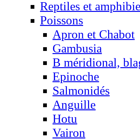
Reptiles et amphibi
Poissons
Apron et Chabot
Gambusia
B méridional, bla
Epinoche
Salmonidés
Anguille
Hotu
Vairon