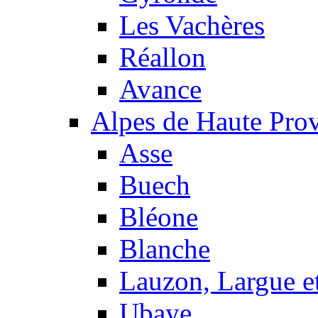
Les Vachères
Réallon
Avance
Alpes de Haute Pro
Asse
Buech
Bléone
Blanche
Lauzon, Largue et
Ubaye