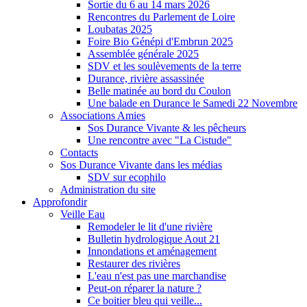
Sortie du 6 au 14 mars 2026
Rencontres du Parlement de Loire
Loubatas 2025
Foire Bio Génépi d'Embrun 2025
Assemblée générale 2025
SDV et les soulèvements de la terre
Durance, rivière assassinée
Belle matinée au bord du Coulon
Une balade en Durance le Samedi 22 Novembre
Associations Amies
Sos Durance Vivante & les pêcheurs
Une rencontre avec "La Cistude"
Contacts
Sos Durance Vivante dans les médias
SDV sur ecophilo
Administration du site
Approfondir
Veille Eau
Remodeler le lit d'une rivière
Bulletin hydrologique Aout 21
Innondations et aménagement
Restaurer des rivières
L'eau n'est pas une marchandise
Peut-on réparer la nature ?
Ce boitier bleu qui veille...