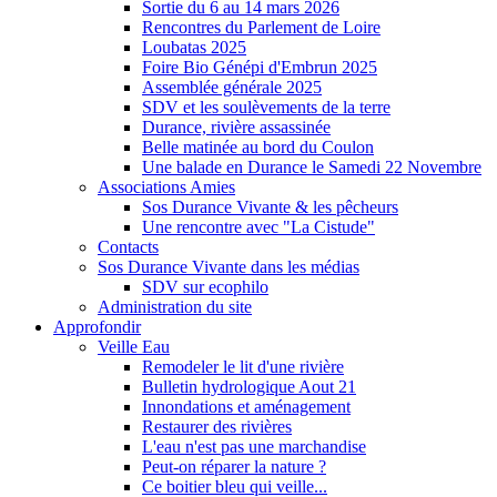
Sortie du 6 au 14 mars 2026
Rencontres du Parlement de Loire
Loubatas 2025
Foire Bio Génépi d'Embrun 2025
Assemblée générale 2025
SDV et les soulèvements de la terre
Durance, rivière assassinée
Belle matinée au bord du Coulon
Une balade en Durance le Samedi 22 Novembre
Associations Amies
Sos Durance Vivante & les pêcheurs
Une rencontre avec "La Cistude"
Contacts
Sos Durance Vivante dans les médias
SDV sur ecophilo
Administration du site
Approfondir
Veille Eau
Remodeler le lit d'une rivière
Bulletin hydrologique Aout 21
Innondations et aménagement
Restaurer des rivières
L'eau n'est pas une marchandise
Peut-on réparer la nature ?
Ce boitier bleu qui veille...