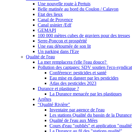
Une nouvelle route à Pertuis
Belle matinée au bord du Coulon / Calavon
Etat des lieux
Canal de Provence
Canal usinier /Edf
GEMAPI
100 000 mètres cubes de graviers pour des tresses
Serre-Ponçon et prospérité
Une eau détournée de son lit
Un parking dans l'Eze
Qualité de l'eau
La mer remplacera t'elle l'eau douce?
Pollution des captages: SDV soutien l'eco-syndicat
Conférence: pesticides et santé
Eau mise en danger par les pesticides
Atlas des pesticides 2023
Durance et plastique ?
La Durance menacée par les plastiques
Arrêtes
"Qualité Rivière"
Inventaire par agence de l'eau
Les stations Qualité du bassin de la Durance
Qualité de l'eau aux Mées
Cours d'eau "oubliés" et application "qualité
La Durance au fil des "stations qualité"