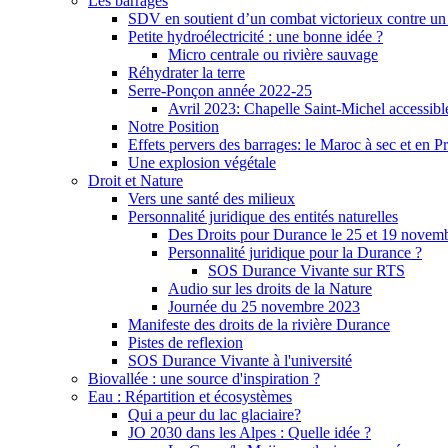
Les barrages
SDV en soutient d’un combat victorieux contre un
Petite hydroélectricité : une bonne idée ?
Micro centrale ou rivière sauvage
Réhydrater la terre
Serre-Ponçon année 2022-25
Avril 2023: Chapelle Saint-Michel accessibl
Notre Position
Effets pervers des barrages: le Maroc à sec et en P
Une explosion végétale
Droit et Nature
Vers une santé des milieux
Personnalité juridique des entités naturelles
Des Droits pour Durance le 25 et 19 novem
Personnalité juridique pour la Durance ?
SOS Durance Vivante sur RTS
Audio sur les droits de la Nature
Journée du 25 novembre 2023
Manifeste des droits de la rivière Durance
Pistes de reflexion
SOS Durance Vivante à l'université
Biovallée : une source d'inspiration ?
Eau : Répartition et écosystèmes
Qui a peur du lac glaciaire?
JO 2030 dans les Alpes : Quelle idée ?