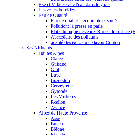
Eze et Valdeze : de l'eau dans le gaz ?
Les zones humides
Eau de Qualité
Eau de qualité = économie et santé
Pollution: la presse en parle
Etat Chimique des eaux Brutes de surface (
Abécédaire des polluants
qualité des eaux du Calavon-Coulon
Ses Affluents
Hautes Alpes
Clarée
Guisane
Guil
Luye
Boscodon
Cerveyrette
Gyronde
Les Vachères
Réallon
Avance
Alpes de Haute Provence
Asse
Buech
Bléone
Blanche