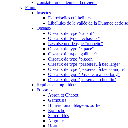
Constater une atteinte à la rivière.
Faune
Insectes
Demoiselles et libellules
Libellules de la vallée de la Durance et de s
Oiseaux
Oiseaux de type "canard"
Oiseaux du type " échassier"
Les oiseaux de type "mouette"
Oiseaux de type "rapace"
Oiseaux du type "gallinacé"
Oiseaux de type "pigeon"
Oiseaux de type "passereau à bec large"
Oiseaux de type "passereau à bec conique"
Oiseaux de type "Passereau à bec long"
Oiseaux de type "passereau à bec fin"
Reptiles et amphibiens
Poissons
Apron et Chabot
Gambusia
B méridional, blageon, soffie
Epinoche
Salmonidés
Anguille
Hotu