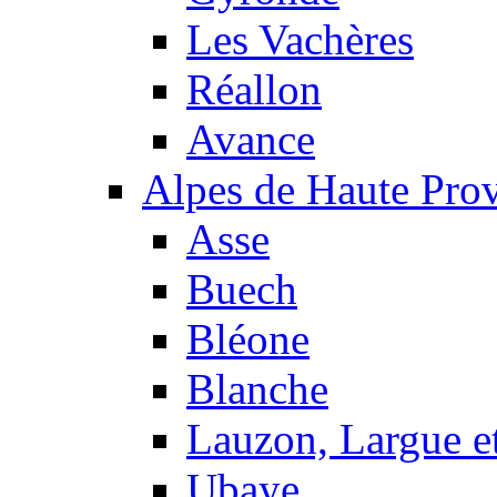
Les Vachères
Réallon
Avance
Alpes de Haute Pro
Asse
Buech
Bléone
Blanche
Lauzon, Largue et
Ubaye