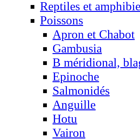
Reptiles et amphibi
Poissons
Apron et Chabot
Gambusia
B méridional, bla
Epinoche
Salmonidés
Anguille
Hotu
Vairon