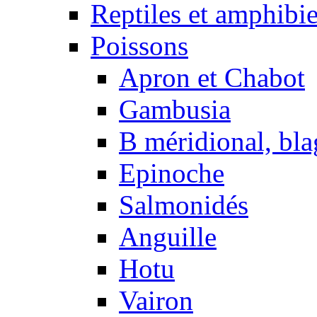
Reptiles et amphibi
Poissons
Apron et Chabot
Gambusia
B méridional, bla
Epinoche
Salmonidés
Anguille
Hotu
Vairon