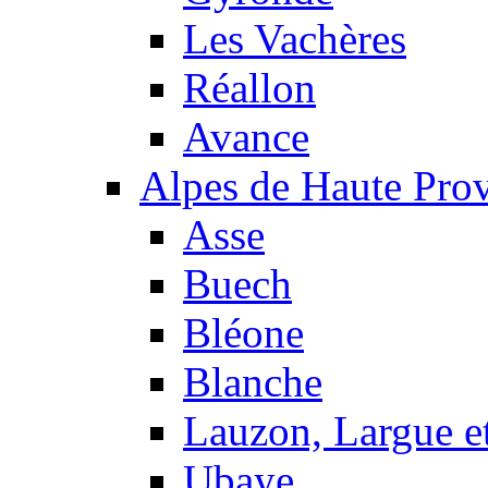
Les Vachères
Réallon
Avance
Alpes de Haute Pro
Asse
Buech
Bléone
Blanche
Lauzon, Largue et
Ubaye